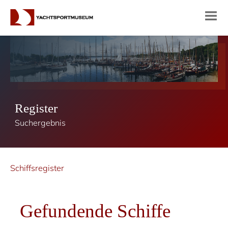
Register
Suchergebnis
Schiffsregister
Gefundende Schiffe