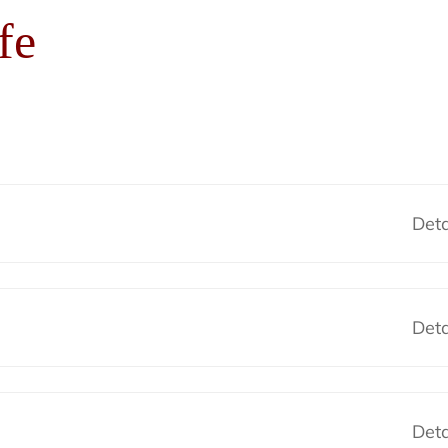
fe
Deta
Deta
Deta