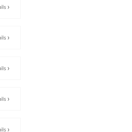
ils
ils
ils
ils
ils