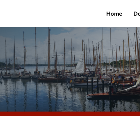
Home
D