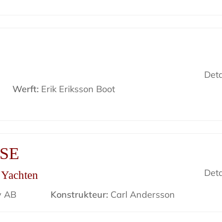
Deta
Werft:
Erik Eriksson Boot
ISE
Deta
r Yachten
v AB
Konstrukteur:
Carl Andersson