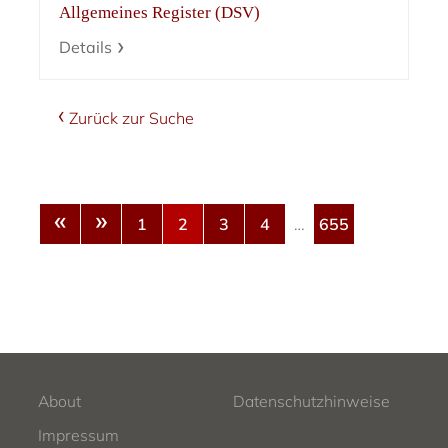
Allgemeines Register (DSV)
Details
Zurück zur Suche
«
»
1
2
3
4
…
655
About
Datenschutzhinweise
Impressum