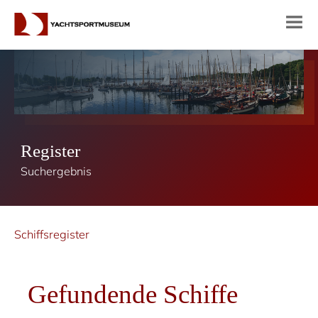
Register
Suchergebnis
Schiffsregister
Gefundende Schiffe