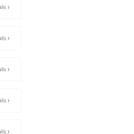
ils
ils
ils
ils
ils