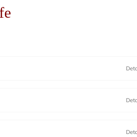
fe
Deta
Deta
Deta