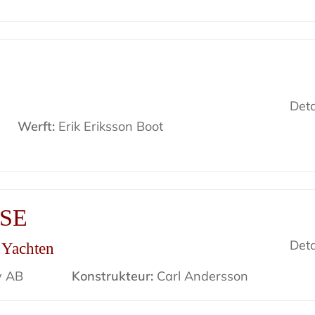
Deta
Werft:
Erik Eriksson Boot
ISE
Deta
r Yachten
v AB
Konstrukteur:
Carl Andersson