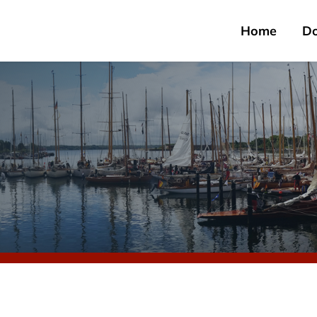
Home
D