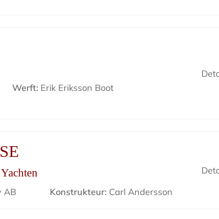
Deta
Werft:
Erik Eriksson Boot
ISE
Deta
r Yachten
v AB
Konstrukteur:
Carl Andersson