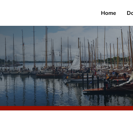
Home
D