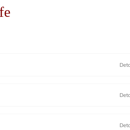
fe
Deta
Deta
Deta