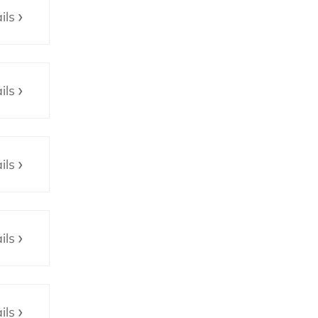
ils
ils
ils
ils
ils