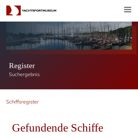
Register
Suchergebnis
Schiffsregister
Gefundende Schiffe