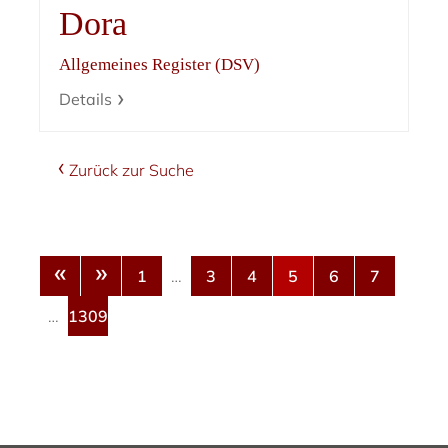
Dora
Allgemeines Register (DSV)
Details
Zurück zur Suche
«
»
1
…
3
4
5
6
7
…
1309