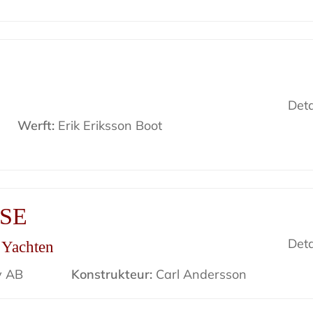
Deta
Werft:
Erik Eriksson Boot
ISE
Deta
r Yachten
v AB
Konstrukteur:
Carl Andersson