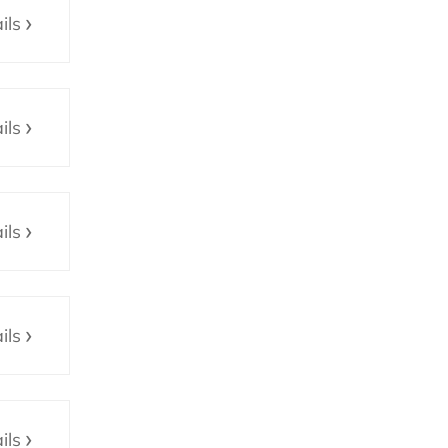
ils
ils
ils
ils
ils