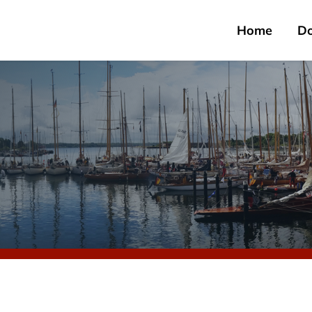
Home
D