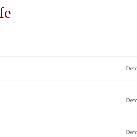
fe
Deta
Deta
Deta