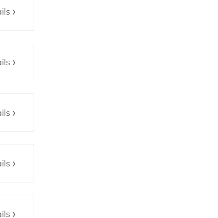
ils
ils
ils
ils
ils