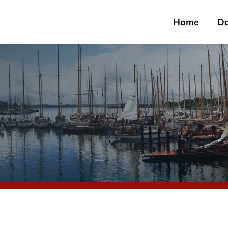
Home
D