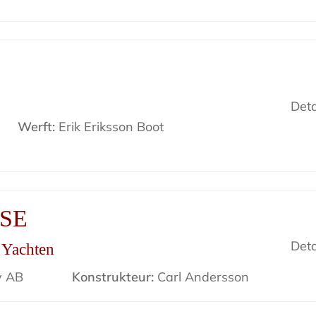
Deta
Werft:
Erik Eriksson Boot
ISE
Deta
r Yachten
v AB
Konstrukteur:
Carl Andersson