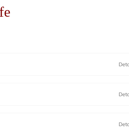
fe
Deta
Deta
Deta