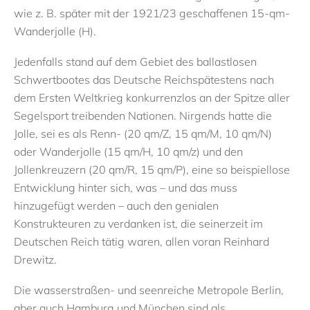
wie z. B. später
mit der
192
1/23
geschaffenen
15-qm-
Wanderjolle
(H).
Jedenfalls
stand a
uf dem Gebiet des
ballastlosen
Schwertbootes
das
Deutsche Reich
spätestens nach
dem Ersten Weltkrieg
konkurrenzlos
an der Spitze
aller
Seg
elsport treibenden Nationen.
Nirgends hatte die
Jolle, sei es als Renn-
(20
qm
/Z, 15
qm/M, 10 qm
/N)
oder Wanderjolle
(15 qm/H, 10 qm
/z)
und
den
Jollen
kreuzer
n
(20
qm
/R, 15
qm
/P)
, eine so beis
piellose
Entwicklung hinter
sic
h
, was – und das muss
hinzugefügt werden – auch den genialen
Konstrukteuren zu verdanken ist, die seinerzeit im
Deutschen Reich tätig waren, allen voran Reinhard
Drewitz
.
Die wasserstraßen- und se
enreiche Metropole Berlin,
aber auch
Hamburg und München sind als