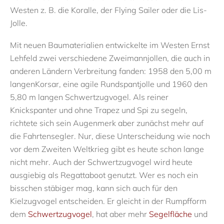
Westen z. B. die
Koralle
,
der
Flying Sailer
oder die
Lis-
Jolle
.
Mit neuen
Baumaterialien
entwickelte
im Westen Ernst
Lehfeld
zwei
verschiedene
Zweimannjollen
, die auch in
anderen Ländern Verbreitung fanden
: 1958 de
n
5,00 m
lange
n
Korsar
, eine
agile
Rundspantjolle
und 1960 de
n
5,80 m lange
n
Schwertzugvogel
.
Als reiner
Knickspanter und ohne Trapez und Spi zu segeln,
richtete sich sein Augenmerk aber zunächst mehr auf
die
Fahrtensegler
. Nur, diese Unterscheidung wie noch
vor dem Zweiten Weltkrieg gibt es heute schon lange
nicht mehr. Auch der Schwertzugvogel wird
heute
ausgiebig als Regattaboot genutzt. Wer es noch ein
bisschen stäbiger mag, kann sich auch für den
Kielzugvogel
entscheiden. Er gleicht in der Rumpfform
dem
Schwertzugvogel
,
hat aber
mehr
Segelfläche
und