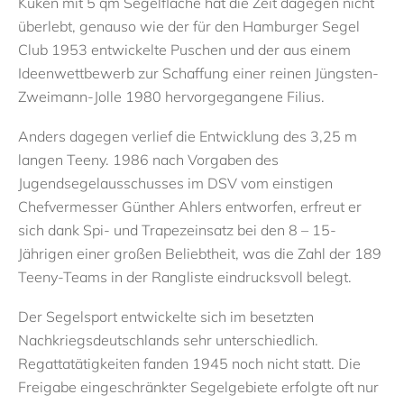
Küken
mit 5 qm Segelfläche
hat die Zeit dagegen nicht
überlebt
, genauso wie der für den Hamburger Segel
Club 1953 entwickelte
Puschen
und
der
aus einem
Ideenwettbewerb zur Schaffung einer reinen Jüngsten-
Zweimann-Jolle
1980
hervorgegangene
Filius
.
Anders dagegen
verlief
die
Entwicklung des 3,25 m
langen
T
eeny
.
1986 nach Vorgaben des
Jugendsegelausschusses im DSV vom
einstigen
Chefvermesser Günther Ahlers entworfen, erfreut er
sich dank Spi- und Trapezeinsatz bei den 8 – 15-
Jährigen einer großen Beliebtheit, was die Zahl der 189
Teeny-Tea
ms
in der Rangliste eindrucksvoll belegt.
Der Segelsport entwickelte sich
im
besetzten
Nachkriegsdeutschlands sehr unterschiedlich.
Regattatätigkeit
en
fand
en
1945 noch nicht statt.
Die
Freigabe eingeschränkter Segelgebiete erfolgte oft nur