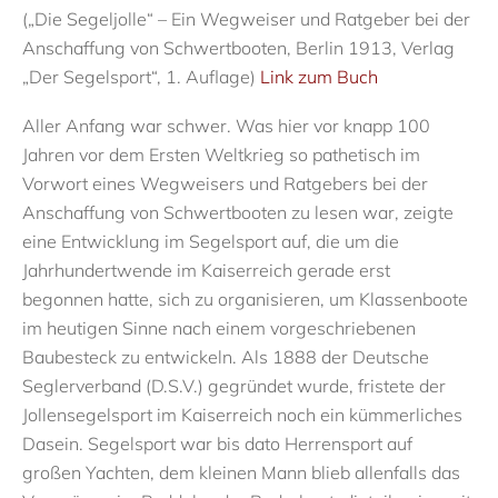
(„
Die Segeljolle
“ – Ein Wegweiser und Ratgeber bei der
Anschaffung von Schwertbooten, Berlin 191
3
, Verlag
„Der Segelsport“, 1. Auflage)
Link zum Buch
Aller Anfang war schwer.
Was
hier vor knapp 100
Jahren
vor dem Ersten Weltkrieg
so pathetisch
im
Vorwort
eines Wegweisers und Ratgeber
s
bei der
Anschaffung von Schwertbooten zu lesen war, zeigte
eine Entwicklung im Segelsport auf, die
um die
Jahrhundertwende
im Kaiserreich
gerade
erst
begonnen
hatte
, sich
zu organisieren
, um
Klassenboote
im heutigen Sinne nach einem vorgeschriebenen
Baubesteck
zu entwickeln
.
Als 1888 der
Deutsche
Seglerverband
(D
.
S
.
V
.
) gegründet wurde, fristete der
Jollensegelsport im Kaiserreich noch ein kümmerliches
Dasein. Segelsport war bis dato Herrensport auf
großen Yachten, dem kleinen Mann blieb allenfalls
das