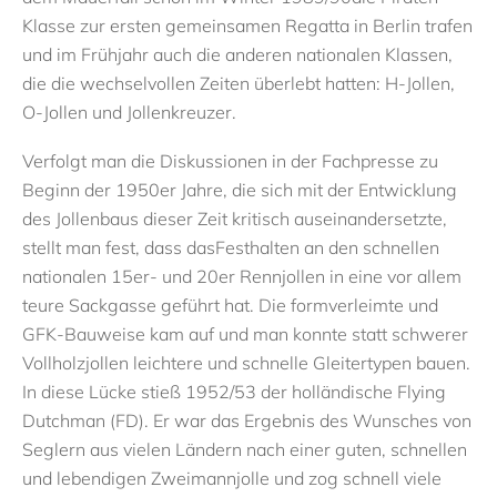
Klasse
zur ersten gemeinsamen Regatta in
Berlin
trafen
und
im Frühjahr
auch die anderen nationalen Klassen,
die die wechselvollen Zeiten überlebt hatten:
H-Jollen,
O-Jollen und Jollenkreuzer.
Verfolgt man die Diskussionen in
der Fachpresse
zu
Beginn der 1950er Jahre, die sich mit der Entwicklung
des Jollenbaus dieser
Zeit kritisch auseinandersetzte
,
stellt
man
fest,
dass
das
Festhalten an
de
n
schnellen
nationalen
15er- und 20er Rennjollen in eine vor allem
teure Sackgasse geführt hat.
Die formverleimte
und
GFK-
Bauweise kam auf und man konnte statt schwerer
Vollholzjollen leichtere und schnelle Gleitertypen bauen.
In diese Lücke stieß
1952/53
der
holländische
Flying
Dutchman
(FD). Er war das Ergebnis des Wunsches von
Seglern aus vielen Ländern nach einer guten, schnellen
und lebendigen Zweimannjolle und zog schnell viele