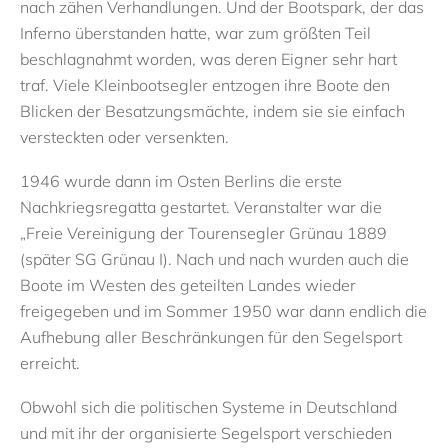
nach zähen Verhandlungen.
Und der
Bootspark, der das
Inferno überstanden hatte,
war
zum größten Teil
beschlagnahmt
worden
,
was deren Eigner
sehr
hart
traf
. Viele Kleinbootsegler entzogen ihre Boote den
Blicken der Besatzungsmächte, indem sie sie einfach
versteckten oder
versenkten
.
1946 wurde
dann
im Osten Berlins
die erste
Nachkriegsregatta
gestartet.
Veranstalter war die
„
Freie Vereinigung der Tourensegler Grünau 1889
(später
SG Grünau I
)
.
N
ach und nach wurden
auch
die
Boote
im Westen des geteilten Landes
wieder
freigegeben
und i
m Sommer 1950 war dann endlich die
Aufhebung aller Beschränkungen für den Segelsport
erreicht
.
Obwohl sich die politischen Systeme in Deutschland
und mit ihr der organisierte Segelsport verschieden