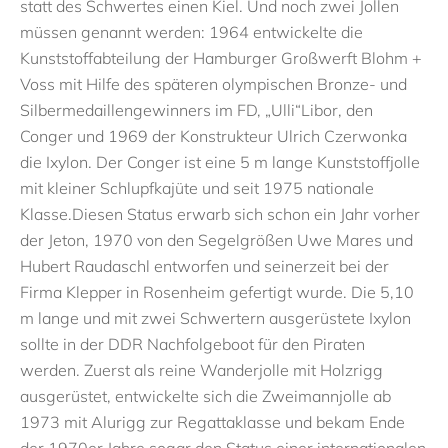
statt des Schwertes einen Kiel
.
Und noch
zwei
Jolle
n
müssen
genannt werden
:
1964
entwickelte die
Kunststoffabteilung der Hamburger Großwerft Blohm +
Voss mit Hilfe des
späteren olympischen Bronze- und
Silbermedaillengewinners im FD,
„
U
l
li
“
Libor
,
den
Conger
und
1969 der
Konstrukteur
Ulrich Czerwonka
die
Ixylon
.
Der Conger ist eine
5 m lange Kunststoffjolle
mit kleiner Schlupfkajüte
und
seit 1975 nationale
Klasse
.
Diesen Status erwarb sich schon ein Jahr vorher
der
Jeton
,
1970 von den Segelgrößen Uwe Mares und
Hubert Raudaschl entworfen und seinerzeit bei der
Firma Klepper in Rosenheim gefertigt wurde.
Die 5,10
m lange
und mit zwei Schwertern ausgerüstete
Ixylon
sollte in der DDR Nachfolgeboot für den Piraten
werden. Zuerst als reine Wanderjolle mit Holzrigg
ausgerüstet, entwickelte sich die Zweimannjolle ab
1973 mit Alurigg zur Regattaklasse und bekam Ende
der 1970er Jahre
sogar
den Status einer internationalen