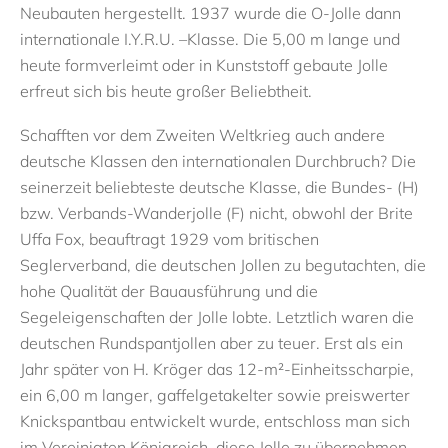
Neubauten hergestellt
.
1937 wurde die O-Jolle
dann
internationale I.Y.R.U.
–
Klasse
.
Die 5,00 m lange und
heute formverleimt oder in Kunststoff gebaute Jolle
erfreut sich
bis heute
großer Beliebtheit.
Schafften
vor dem Zweiten Weltkrieg auch andere
deutsche Klassen den internationalen Durchbruch? Die
seinerzeit beliebteste deutsche Klasse, die Bundes- (H)
bzw. Verbands-Wanderjolle (F) nicht, obwohl der Brite
Uffa Fox, beauftragt 1929 vom britischen
Seglerverband, die deutschen Jollen zu begutachten, die
hohe Qualität der Bauausführung und die
Segeleigenschaften der Jolle lobte.
Letztlich waren die
deutschen Rundspantjollen aber zu teuer.
Erst a
ls ein
Jahr später
von H. Kröger
das
12-
m²
-Einheitss
c
harpie
,
ein
6
,00
m
lan
ger, gaffelgetakelter sowie preiswerter
Knickspantbau
entwickelt
wurde
, entschloss man sich
im
V
ereinigten Königreich
,
diese Jolle zu übernehmen.