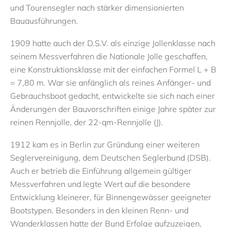
und Tourensegler nach stärker dimensionierten
Bauausführungen.
1909
hatte
auch
der D
.
S
.
V
.
als einzige Jollenklasse
nach
seinem Messverfahren
die
Nationale Jolle
geschaffen,
eine Konstruktionsklasse mit der einfachen Formel L + B
= 7,80 m. War sie anfänglich als rein
es Anfänger- und
Gebrauchsboot
gedacht, entwickelte sie sich nach einer
Änderungen der Bauvorschriften
einige Jahre später
zu
r
reinen Rennjolle, der
22
-
qm
-
Rennjolle
(J)
.
1912
kam es
in
Berlin zur Gründung einer weiteren
Seglervereinigung, de
m
Deutschen Seglerbund
(DSB).
Auch er betrieb die Einführung allgemein gültiger
Messverfahren und legte Wert auf die besondere
Entwicklung
kleinerer, für Binnengewässer geeigneter
Bootstypen. Besonders in den kleinen Renn- und
Wanderklassen hatte der Bund Erfolge aufzuzeigen,