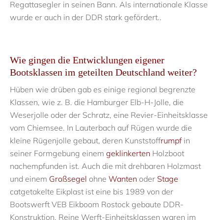
Regattasegler in seinen Bann. Als internationale Klasse
wurde er auch in der DDR stark gefördert..
W
ie gingen die Entwicklung
en
eigener
Bootsklassen im geteilten Deutschland weiter?
Hüben wie drüben gab es
einige
regional begrenzte
Klassen, wie z. B.
die Hamburger
Elb-H-Jolle
,
die
Weserjolle
oder
de
r
Schratz,
eine
Revier-Einheitsklasse
vom Chiemsee
.
I
n Lauterbach auf Rügen
wurde die
kleine
Rügenjolle
gebaut
, deren Kunststoff
rumpf
in
seiner Formgebung einem
geklinkerten
Holzboot
nachempfunden ist.
Auch die mit drehbaren Holzmast
und einem
Großsegel
ohne
Wanten
oder
Stage
catgetakelte
Eikplast
ist eine bis 1989 von der
Bootswerft
VEB Eikboom Rostock
gebaute DDR-
Konstruktion. Reine Werf
t-Einheits
klassen waren im