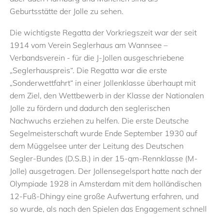
Geburtsstätte
der Jolle zu sehen.
Die wichtigste Regatta der Vorkriegszeit war der seit
1914 vom
Verein Seglerhaus am Wannsee
–
Verbandsverein -
für die J-Jollen
ausgeschriebene
„Seglerhauspreis“.
Die
Regatta
war
die erste
„Sonderwettfahrt“ in einer Jollenklasse überhaupt mit
dem Ziel, den Wettbewerb in
der Klasse der Nationalen
Jolle
zu fördern und dadurch den seglerischen
Nachwuchs erziehen zu helfen.
Die
erste Deutsche
Segelmeisterschaft
wurde
Ende September 1930 auf
dem Müggelsee unter der Leitung des
Deutschen
Segler-Bundes
(D.S.B.) in der
15-
qm-
Rennklasse
(M-
Jolle)
ausgetragen.
Der Jollensegelsport hatte nach der
Olympiade 1928 in Amsterdam mit dem holländischen
12-Fuß-Dhingy eine große Aufwertung erfahren, und
so wurde, als nach den Spielen das Engagement schnell