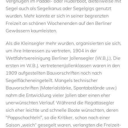
Vergnügen
im Paddel- oder Ruderboot
,
die
teilweise
mit
Segel
auch als Segel
kanus oder Segelgigs genutzt
wurden. Mehr konnte er
sich in seiner begrenzten
Freizeit an schönen Wochenenden
auf den Berliner
Gewässern
kaum
leisten
.
Als d
ie Kleinsegler mehr
wurden,
organisierten
sie
sich,
um ihre Interessen zu vertreten, 1904 in der
Wettfahrtvereinigung Berliner Jollensegler
(W.B.J.). Die
ersten im W.B.J.
vertretenen
Jollenklassen waren in den
1909
aufgestellten Bauvorschriften noch nach
Segelflächen
eingeteilt.
Mangels technischer
Bauvorschriften (Materialstärke, Spantabstände usw.)
nahm die Entwicklung vieler Jollen aber einen eher
unerwünschten Verlauf.
Während d
ie Regattasegler
sich eher leichte und schnelle Boote wünschten,
deren
"Pappschachteln", so die Kritiker,
schon nach einer
Saison „weich“ gesegelt waren,
verlangten die Freizeit-