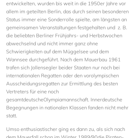
entwickelten, wurden bis weit in die 1950er Jahre vor
allem im geteilten Berlin, das durch seinen besonderen
Status immer eine Sonderrolle spielte, am längsten an
gemeinsamen Veranstaltungen festgehalten und z. B.
die beliebten Berliner Frühjahrs- und Herbstwochen
abwechselnd und nicht immer ganz ohne
Schwierigkeiten auf dem Müggelsee und dem
Wannsee durchgeführt.
Nach
dem Mauerbau
1961
trafen sich Jollensegler beider Staaten nur noch bei
internationalen R
egatten oder den vorolympischen
Ausscheidungsregatten zur Ermittlung des besten
Vertreters für eine noch
gesamtdeutsche
Olympiamannschaft.
Innerdeutsche
Begegnungen in nationalen Klassen fanden nicht mehr
statt.
Umso enthusiastischer ging es dann zu, als sich nach
dem Mauerfall schon im Winter 19
89/90
die Piraten
-