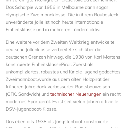
D
as S
c
harpie
war
1956
in Melbourne
dann sogar
olympische Zweimannklasse.
Die
in ihrem Baubesteck
unveränderte
Jolle ist
noch heute
internationale
Einheitsklasse und in
mehreren
Ländern
aktiv
.
E
ine weitere vor dem Zweiten Weltkrieg entwickelte
deutsche Jollenklasse
verbreitete
sich über
die
deutschen Grenzen hinweg
,
die
1938 von Karl Martens
konstruierte
Einheitsklasse
Pirat.
Zuerst als
unkompliziertes, robustes und für
die Jugend
gedachtes
Zweimannboot
,
wurde aus dem alten Holzpirat der
früheren Jahre dank verbesserter Bootsbauweisen
(GFK, Sandwich) und
technischer Neuerungen
ein recht
modernes Sportgerät
. E
s
ist
seit vielen Jahren
offizielle
DSV-Jugendboot
-Klasse
.
Das ebenfalls
1938
als Jüngstenboot konstruierte