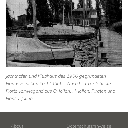
Jachthafen und Klubhaus des 1906 gegründeten
Hannoverschen Yacht-Clubs. Auch hier besteht die
Flotte vorwiegend aus O-Jollen, H-Jollen, Piraten und
Hansa-Jollen.
About
Datenschutzhinweise