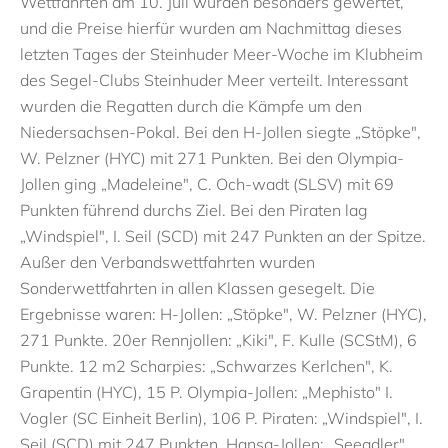
Wettfahrten am 10. Juli wurden besonders gewertet,
und die Preise hierfür wurden am Nachmittag dieses
letzten Tages der Steinhuder Meer-Woche im Klubheim
des Segel-Clubs Steinhuder Meer verteilt. Interessant
wurden die Regatten durch die Kämpfe um den
Niedersachsen-Pokal. Bei den H-Jollen siegte „Stöpke",
W. Pelzner (HYC) mit 271 Punkten. Bei den Olympia-
Jollen ging „Madeleine", C. Och-wadt (SLSV) mit 69
Punkten führend durchs Ziel. Bei den Piraten lag
„Windspiel", I. Seil (SCD) mit 247 Punkten an der Spitze.
Außer den Verbandswettfahrten wurden
Sonderwettfahrten in allen Klassen gesegelt. Die
Ergebnisse waren: H-Jollen: „Stöpke", W. Pelzner (HYC),
271 Punkte. 20er Rennjollen: „Kiki", F. Kulle (SCStM), 6
Punkte. 12 m2 Scharpies: „Schwarzes Kerlchen", K.
Grapentin (HYC), 15 P. Olympia-Jollen: „Mephisto" I.
Vogler (SC Einheit Berlin), 106 P. Piraten: „Windspiel", I.
Seil (SCD) mit 247 Punkten. Hansa-Jollen: „Seeadler",