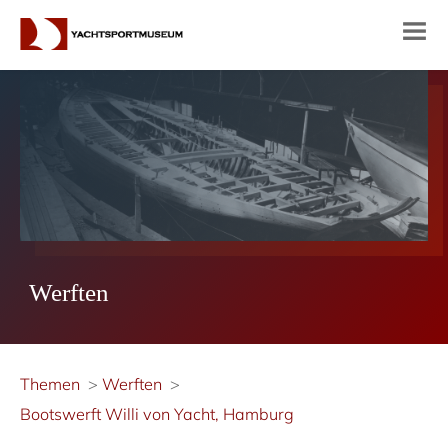
Werften
Themen
Werften
Bootswerft Willi von Yacht, Hamburg