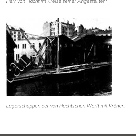
Herr von Hacht im Kreise seiner Angestellten:
Lagerschuppen der von Hachtschen Werft mit Kränen: