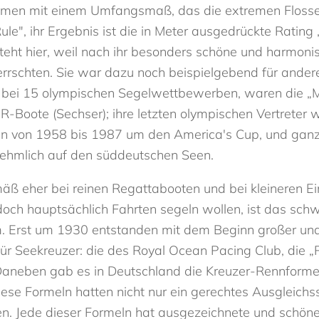
men mit einem Umfangsmaß, das die extremen Flossenki
ule", ihr Ergebnis ist die in Meter ausgedrückte Rating 
steht hier, weil nach ihr besonders schöne und harmo
rrschten. Sie war dazu noch beispielgebend für ander
 bei 15 olympischen Segelwettbewerben, waren die „M
R-Boote (Sechser); ihre letzten olympischen Vertreter
ten von 1958 bis 1987 um den America's Cup, und gan
nehmlich auf den süddeutschen Seen.
mäß eher bei reinen Regattabooten und bei kleineren E
och hauptsächlich Fahrten segeln wollen, ist das schwie
m. Erst um 1930 entstanden mit dem Beginn großer und
r Seekreuzer: die des Royal Ocean Pacing Club, die „
Daneben gab es in Deutschland die Kreuzer-Rennformel 
iese Formeln hatten nicht nur ein gerechtes Ausgleichs
n. Jede dieser Formeln hat ausgezeichnete und schöne