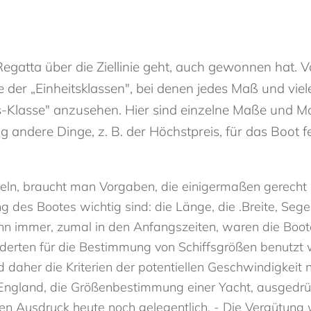
 Regatta über die Ziellinie geht, auch gewonnen hat. V
e der „Einheitsklassen", bei denen jedes Maß und viel
ns-Klasse" anzusehen. Hier sind einzelne Maße und Ma
 andere Dinge, z. B. der Höchstpreis, für das Boot fe
eln, braucht man Vorgaben, die einigermaßen gerecht n
ng des Bootes wichtig sind: die Länge, die .Breite, S
n immer, zumal in den Anfangszeiten, waren die Boote
underten für die Bestimmung von Schiffsgrößen benutzt
daher die Kriterien der potentiellen Geschwindigkeit n
n England, die Größenbestimmung einer Yacht, ausgedr
en Ausdruck heute noch gelegentlich. - Die Vergütung