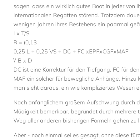
sagen, dass ein wirklich gutes Boot in jeder von
internationalen Regatten störend. Trotzdem dauert
wenigen Jahren ihres Bestehens ein paarmal geän
Lx T/S
R = (0,13
0,25 L + 0,25 VS + DC + FC xEPFxCGFxMAF
\' B x D
DC ist eine Korrektur für den Tiefgang, FC für de
MAF ein solcher für bewegliche Anhänge. Hinzu
man sieht daraus, ein wie kompliziertes Wesen ei
Nach anfänglichem großem Aufschwung durch die
Müdigkeit bemerkbar, begründet durch mehrere ti
Weg aller anderen bisherigen Formeln gehen zu la
Aber - noch einmal sei es gesagt, ohne diese fürc