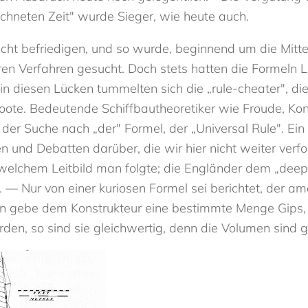
chneten Zeit" wurde Sieger, wie heute auch.
ht befriedigen, und so wurde, beginnend um die Mitte
en Verfahren gesucht. Doch stets hatten die Formeln Lü
n diesen Lücken tummelten sich die „rule-cheater", d
Boote. Bedeutende Schiffbautheoretiker wie Froude, Kons
er Suche nach „der" Formel, der „Universal Rule". Ein
 und Debatten darüber, die wir hier nicht weiter verfo
welchem Leitbild man folgte; die Engländer dem „dee
 — Nur von einer kuriosen Formel sei berichtet, der am
an gebe dem Konstrukteur eine bestimmte Menge Gips, 
n, so sind sie gleichwertig, denn die Volumen sind gl