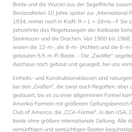
Breite und die Wurzel aus der Segelfläche zusam
Bestandteilen 10 Jahre später zur „International R
1934, immer noch in Kraft: R = L + 2d+ls—F Sie 
Jahrzehnte das Regattasegeln der Kielboote behe
Seekreuzer und die Drachen. Von 1900 bis 1968,
waren die 12-m-, die 8-m- (Achter) und die 6-m-
gebauten 5,5-m-R-Boote. - Die „Zwölfer" segel
durchaus noch gebaut und gesegelt, bei uns vor
Einheits- und Konstruktionsklassen sind naturge
bei den „Großen", die zwar auch Regatten, aber d
gedauert, bis es zu einer allgemeinen Formel ka
Amerika Formeln mit größerem Geltungsbereich fü
Club of America, die „CCA-Formel", in den USA. 
beide ohne größere internationale Geltung. Alle d
vernünftigen und seetüchtigen Booten begünstige