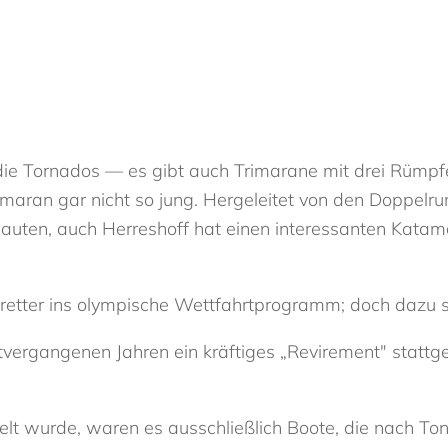
ie Tornados — es gibt auch Trimarane mit drei Rümpf
maran gar nicht so jung. Hergeleitet von den Doppelr
uten, auch Herreshoff hat einen interessanten Kata
rfbretter ins olympische Wettfahrtprogramm; doch dazu 
tvergangenen Jahren ein kräftiges „Revirement" stattg
t wurde, waren es ausschließlich Boote, die nach Tonn