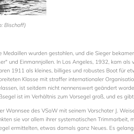
: Bischoff)
ie Medaillen wurden gestohlen, und die Sieger bekamen
" und Einmannjollen. In Los Angeles, 1932, kam als vi
ren 1911 als kleines, billiges und robustes Boot für 
breiteten Klasse mit straffer internationaler Organisat
elassen, ist seitdem nicht nennenswert geändert word
segel ist im Verhältnis zum Vorsegel groß, und es gibt
 in der Wannsee des VSaW mit seinem Vorschoter J. Weis
ten sie vor allem ihrer systematischen Trimmarbeit, mit
el ermittelten, etwas damals ganz Neues. Es gelang 