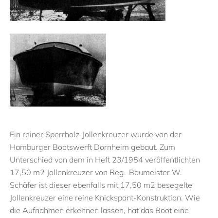
Ein reiner Sperrholz-Jollenkreuzer wurde von der
Hamburger Bootswerft Dornheim gebaut. Zum
Unterschied von dem in Heft 23/1954 veröffentlichten
17,50 m2 Jollenkreuzer von Reg.-Baumeister W.
Schäfer ist dieser ebenfalls mit 17,50 m2 besegelte
Jollenkreuzer eine reine Knickspant-Konstruktion. Wie
die Aufnahmen erkennen lassen, hat das Boot eine