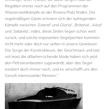
Regatten immer noch auf den Programmen der
Wasserwettkämpfe an der Riviera Platz finden. Die
regelmäßigen Gäste erinnern sich der aufregenden
Kämpfe zwischen ,Esterel' und ,Gloria', ,Britania', ,Ailsa'
und ,Satanita', indes, diese Zeiten liegen schon weit
zurück, und solche imposanten Segeljachten kommen
nicht mehr oder doch nur selten in unsere Gewässer.
Die Sorge der Konstrukteure, der Geschmack und last
not least die allbeherrschende Mode haben sich jetzt
den Petroleumbooten zugewandt; aber das Segel
existiert doch immer noch, und es verschafft uns den
Genuß interessanter Rennen."