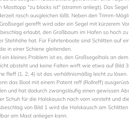
 Masttopp "zu blocks ist" (stramm anliegt). Das Sege
ederzeit rasch ausgleichen läßt. Neben den Trimm-Mögl
oßsegel gerefft wird oder ein Segel mit kürzerem Vorl
beschlag erlaubt, den Großbaum im Hafen so hoch zu s
Stehhöhe hat. Für Fahrtenboote sind Schlitten auf eine
die in einer Schiene gleitenden.
 ein kleines Problem ist es, den Großsegelhals an dem
 absteht und keine Falten wirft wie etwa auf Bild 3. Be
 Reff (1, 2, 4) ist das verhältnismäßig leicht zu lösen
nn das Boot mit einem Patent reff (Rollreff) ausgerüste
en und hat dadurch zwangsläufig einen gewissen Abs
r Schuh für die Halskausch nach vorn vorsteht und die
beschlag von Bild 1 wird die Halskausch am Schlitten b
elbar am Mast anliegen kann.