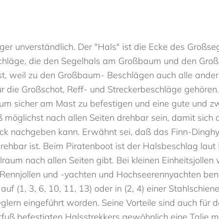
er unverständlich. Der "Hals" ist die Ecke des Großse
chläge, die den Segelhals am Großbaum und den Gro
ist, weil zu den Großbaum- Beschlägen auch alle and
 die Großschot, Reff- und Streckerbeschläge gehören.
um sicher am Mast zu befestigen und eine gute und 
öglichst nach allen Seiten drehbar sein, damit sich
 nachgeben kann. Erwähnt sei, daß das Finn-Dinghy k
ehbar ist. Beim Piratenboot ist der Halsbeschlag laut
aum nach allen Seiten gibt. Bei kleinen Einheitsjollen
. Rennjollen und -yachten und Hochseerennyachten b
 (1, 3, 6, 10, 11, 13) oder in (2, 4) einer Stahlschiene
ern eingeführt worden. Seine Vorteile sind auch für d
uß befestigten Halsstrekkers gewöhnlich eine Talje mi