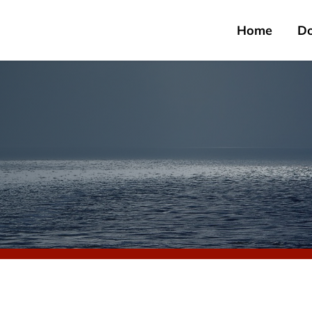
Home
D