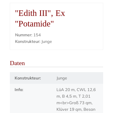
"Edith III", Ex
"Potamide"
Nummer:
154
Konstrukteur:
Junge
Daten
Konstrukteur:
Junge
Info:
LüA 20 m, CWL 12,6
m, B 4,5 m, T 2,01
m<br>Groß 73 qm,
Klüver 19 qm, Besan