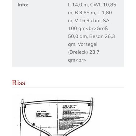
Info:
L 14,0 m, CWL 10,85
m, B 3,65 m, T 1,80
m, V 16,9 cbm, SA
100 qm<br>Groß
50,0 qm, Besan 26,3
qm, Vorsegel
(Dreieck) 23,7
qm<br>
Riss