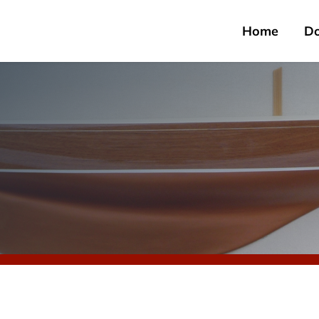
Home
D