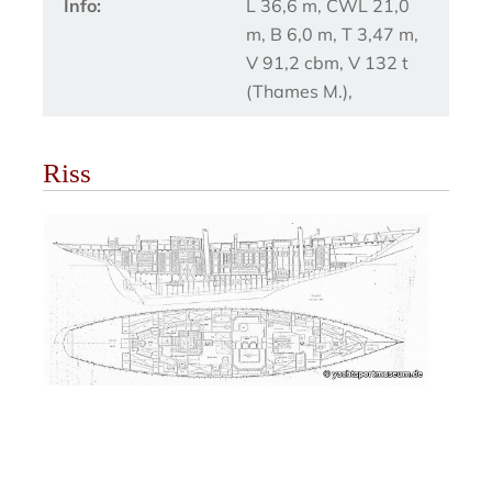
Info:
L 36,6 m, CWL 21,0
m, B 6,0 m, T 3,47 m,
V 91,2 cbm, V 132 t
(Thames M.),
Riss