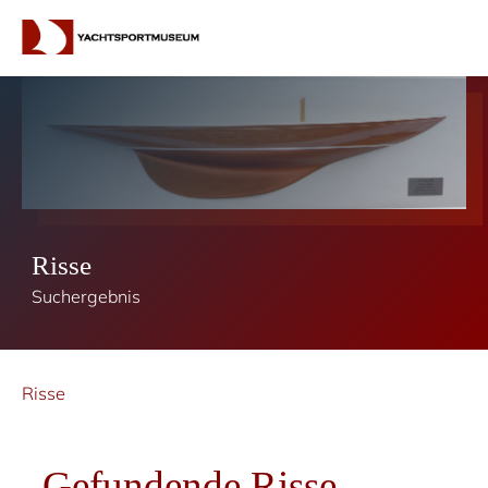
Risse
Suchergebnis
Risse
Gefundende Risse