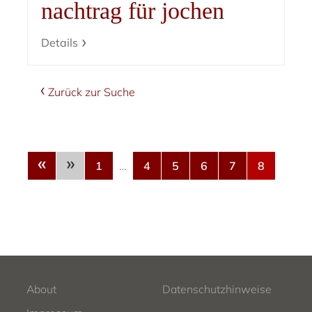
nachtrag für jochen
Details
Zurück zur Suche
«
»
1
…
4
5
6
7
8
About
Datenschutzhinweise