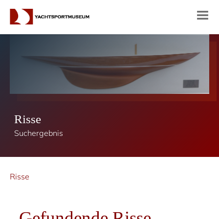
Risse
Suchergebnis
Risse
Gefundende Risse