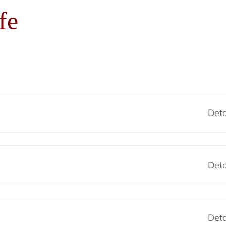
fe
Deta
Deta
Deta