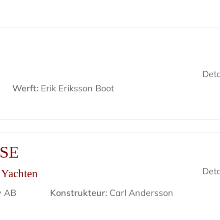
Deta
Werft:
Erik Eriksson Boot
ISE
Deta
r Yachten
v AB
Konstrukteur:
Carl Andersson