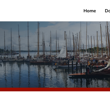
Home
D