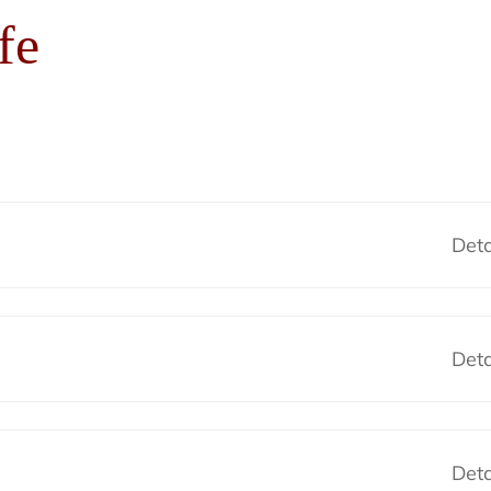
fe
Deta
Deta
Deta