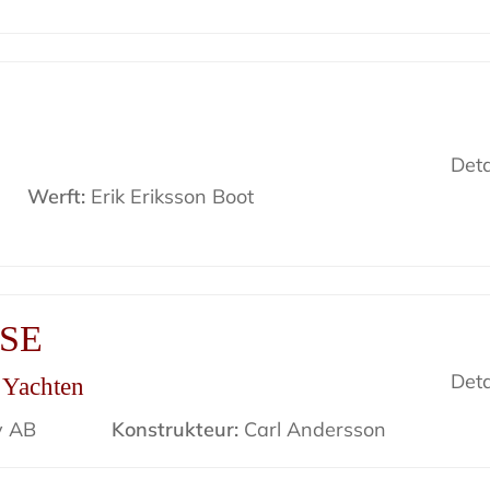
Deta
Werft:
Erik Eriksson Boot
ISE
Deta
r Yachten
v AB
Konstrukteur:
Carl Andersson