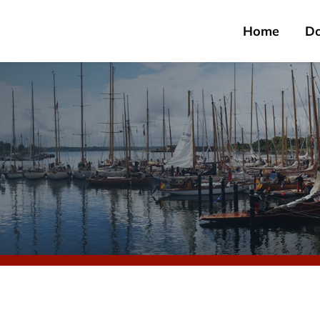
Home
D