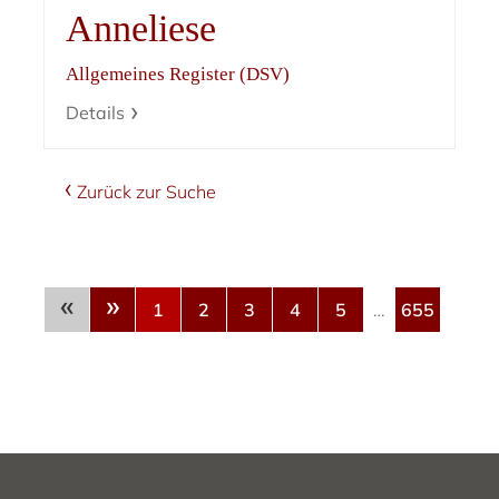
Anneliese
Allgemeines Register (DSV)
Details
Zurück zur Suche
«
»
1
2
3
4
5
…
655