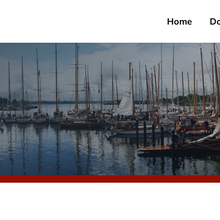
Home
D