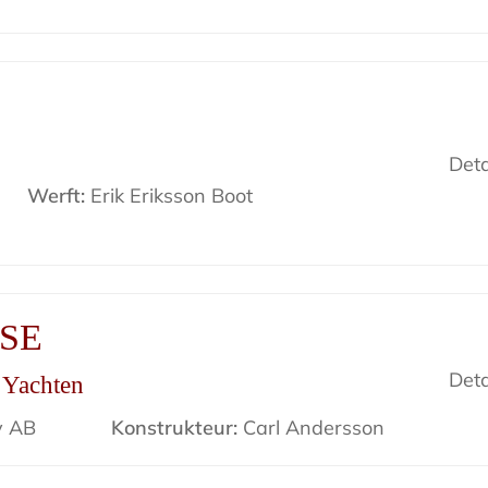
Deta
Werft:
Erik Eriksson Boot
ISE
Deta
r Yachten
v AB
Konstrukteur:
Carl Andersson