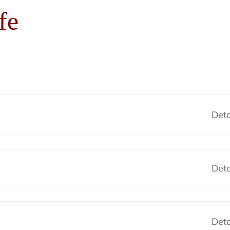
fe
Deta
Deta
Deta