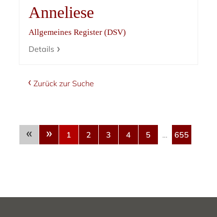
Anneliese
Allgemeines Register (DSV)
Details
Zurück zur Suche
«
»
1
2
3
4
5
…
655