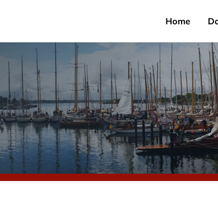
Home
D