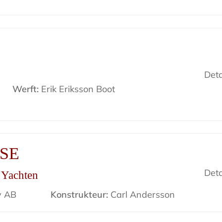
Deta
Werft:
Erik Eriksson Boot
ISE
Deta
r Yachten
v AB
Konstrukteur:
Carl Andersson