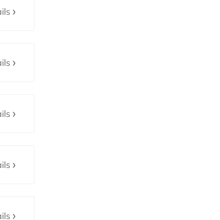
ils
ils
ils
ils
ils