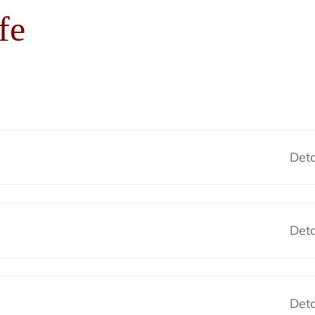
fe
Deta
Deta
Deta