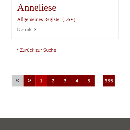
Anneliese
Allgemeines Register (DSV)
Details
Zurück zur Suche
«
»
1
2
3
4
5
…
655