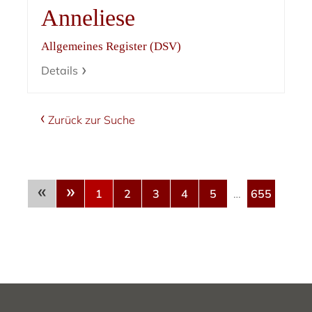
Anneliese
Allgemeines Register (DSV)
Details
Zurück zur Suche
«
»
1
2
3
4
5
…
655