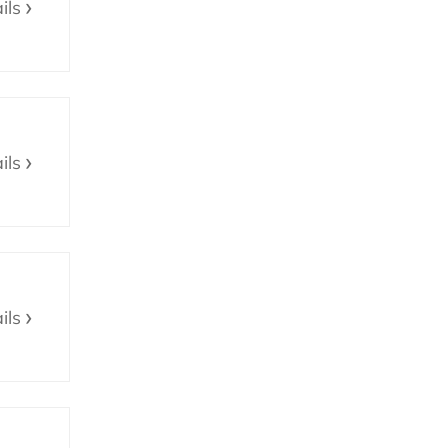
ils
ils
ils