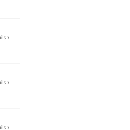
ils
ils
ils