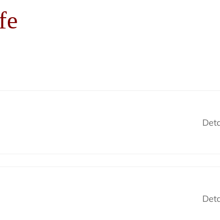
fe
Deta
Deta