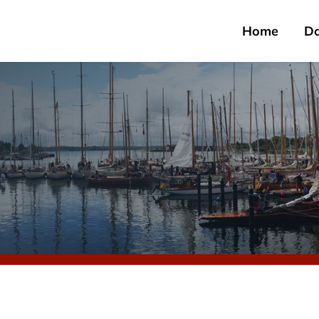
Home
D