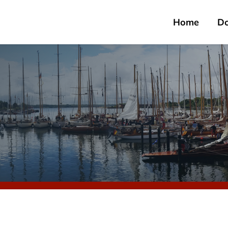
Home
D