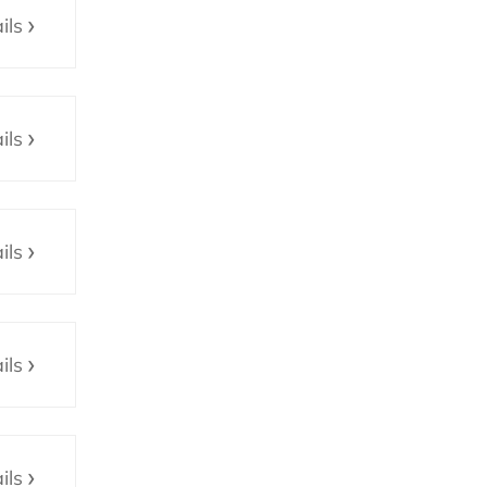
ils
ils
ils
ils
ils