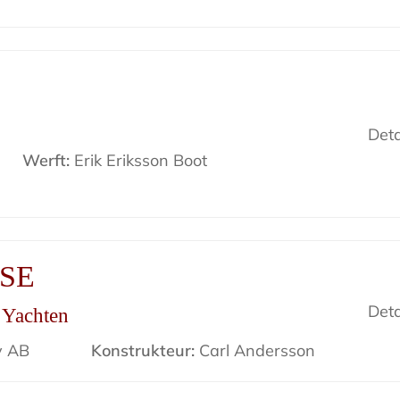
Deta
Werft:
Erik Eriksson Boot
ISE
Deta
r Yachten
v AB
Konstrukteur:
Carl Andersson