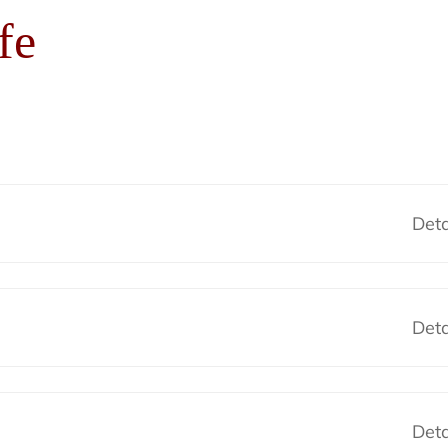
fe
Deta
Deta
Deta