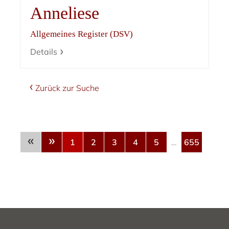
Anneliese
Allgemeines Register (DSV)
Details
Zurück zur Suche
«
»
1
2
3
4
5
…
655