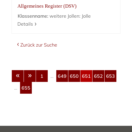
Allgemeines Register (DSV)
Klassenname:
weitere Jollen: Jolle
Details
Zurück zur Suche
«
»
1
…
649
650
651
652
653
…
655