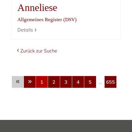
Anneliese
Allgemeines Register (DSV)
Details
Zurück zur Suche
«
»
1
2
3
4
5
…
655