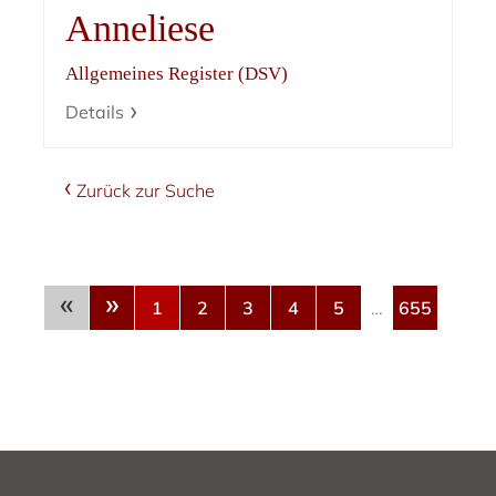
Anneliese
Allgemeines Register (DSV)
Details
Zurück zur Suche
«
»
1
2
3
4
5
…
655