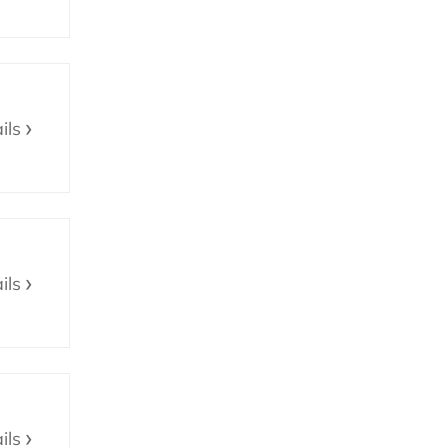
ils
ils
ils