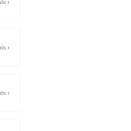
ils
ils
ils