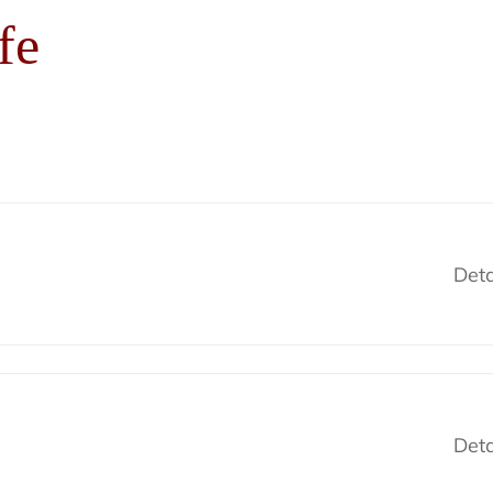
fe
Deta
Deta