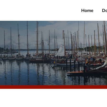
Home
D