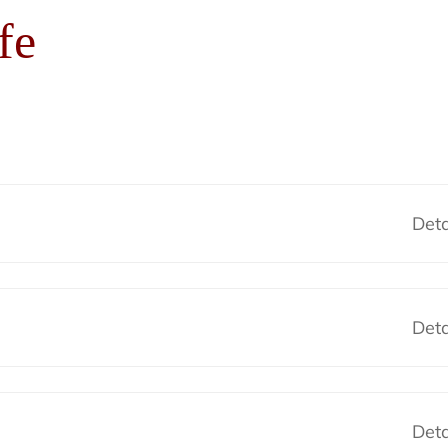
fe
Deta
Deta
Deta