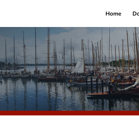
Home
D