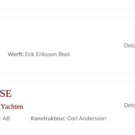
Deta
Werft:
Erik Eriksson Boot
ISE
Deta
r Yachten
v AB
Konstrukteur:
Carl Andersson