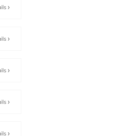
ils
ils
ils
ils
ils