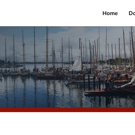
Home
D