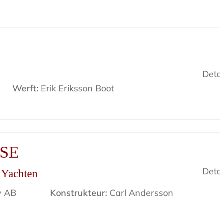
Deta
Werft:
Erik Eriksson Boot
ISE
Deta
r Yachten
v AB
Konstrukteur:
Carl Andersson