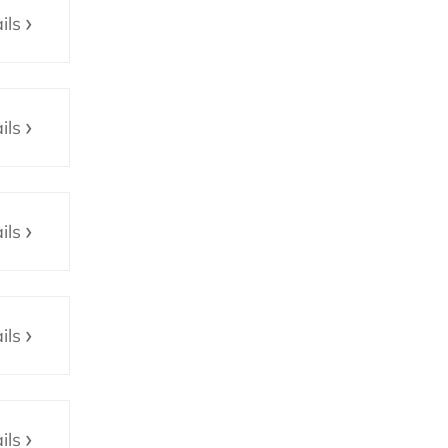
ils
ils
ils
ils
ils