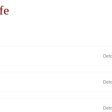
fe
Deta
Deta
Deta