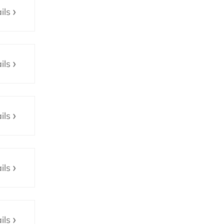
ils
ils
ils
ils
ils