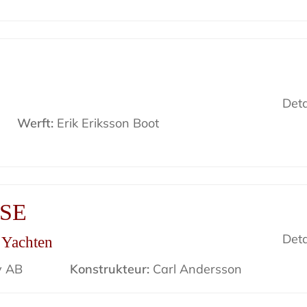
Deta
Werft:
Erik Eriksson Boot
ISE
Deta
r Yachten
v AB
Konstrukteur:
Carl Andersson