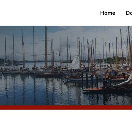
Home
D