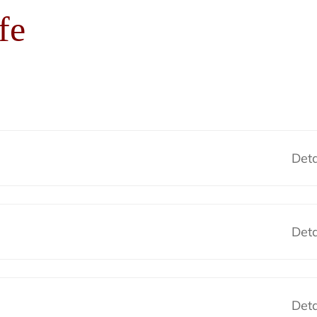
fe
Deta
Deta
Deta