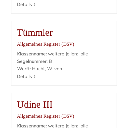
Details
Tümmler
Allgemeines Register (DSV)
Klassenname:
weitere Jollen: Jolle
Segelnummer:
B
Werft:
Hacht, W. von
Details
Udine III
Allgemeines Register (DSV)
Klassenname:
weitere Jollen: Jolle