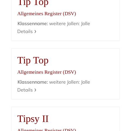
Tip Top
Allgemeines Register (DSV)
Klassenname:
weitere Jollen: Jolle
Details
Tip Top
Allgemeines Register (DSV)
Klassenname:
weitere Jollen: Jolle
Details
Tipsy II
Allgemeines Register (DSV)