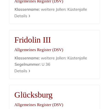
Allgemeines Register (DSV)
Klassenname:
weitere Jollen: Küstenjolle
Details
Fridolin III
Allgemeines Register (DSV)
Klassenname:
weitere Jollen: Küstenjolle
Segelnummer:
U 36
Details
Glücksburg
Allgemeines Register (DSV)