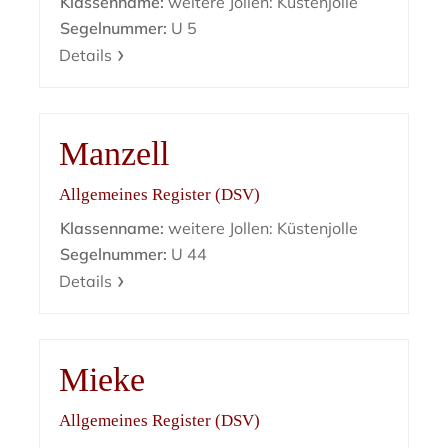
Klassenname:
weitere Jollen: Küstenjolle
Segelnummer:
U 5
Details
Manzell
Allgemeines Register (DSV)
Klassenname:
weitere Jollen: Küstenjolle
Segelnummer:
U 44
Details
Mieke
Allgemeines Register (DSV)