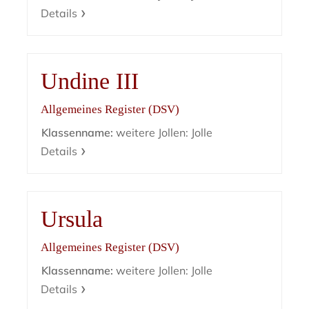
Details
Undine III
Allgemeines Register (DSV)
Klassenname:
weitere Jollen: Jolle
Details
Ursula
Allgemeines Register (DSV)
Klassenname:
weitere Jollen: Jolle
Details