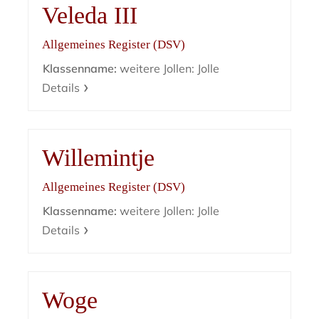
Veleda III
Allgemeines Register (DSV)
Klassenname:
weitere Jollen: Jolle
Details
Willemintje
Allgemeines Register (DSV)
Klassenname:
weitere Jollen: Jolle
Details
Woge