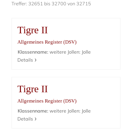
Treffer: 32651 bis 32700 von 32715
Tigre II
Allgemeines Register (DSV)
Klassenname:
weitere Jollen: Jolle
Details
Tigre II
Allgemeines Register (DSV)
Klassenname:
weitere Jollen: Jolle
Details