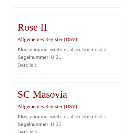
Rose II
Allgemeines Register (DSV)
Klassenname:
weitere Jollen: Küstenjolle
Segelnummer:
U 31
Details
SC Masovia
Allgemeines Register (DSV)
Klassenname:
weitere Jollen: Küstenjolle
Segelnummer:
U 35
Details