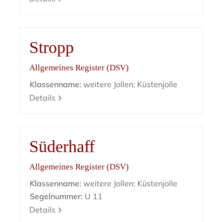
Stropp
Allgemeines Register (DSV)
Klassenname:
weitere Jollen: Küstenjolle
Details
Süderhaff
Allgemeines Register (DSV)
Klassenname:
weitere Jollen: Küstenjolle
Segelnummer:
U 11
Details