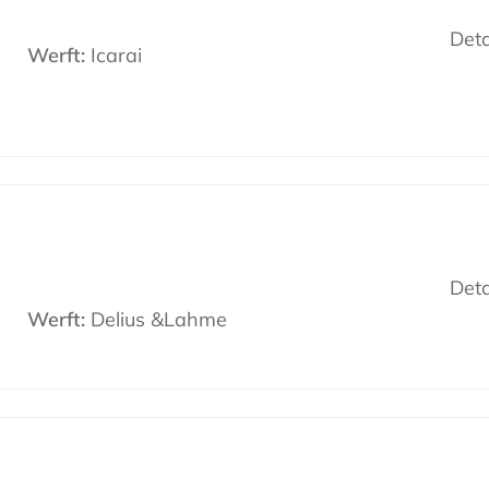
Deta
Werft:
Icarai
Deta
Werft:
Delius &Lahme