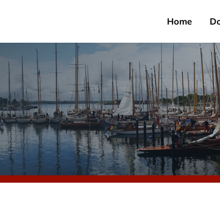
Home
D