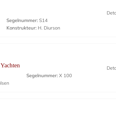
Deta
Segelnummer:
S14
Konstrukteur:
H. Diurson
r Yachten
Deta
Segelnummer:
X 100
lsen