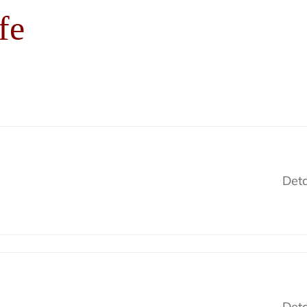
fe
Deta
Deta