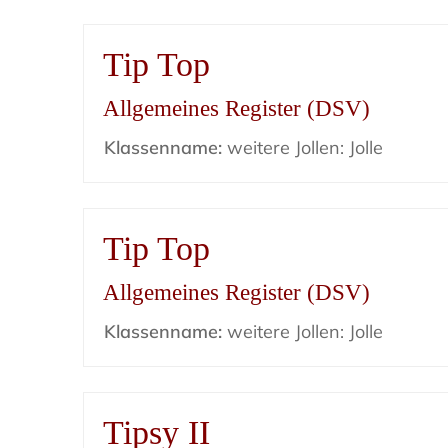
Tip Top
Allgemeines Register (DSV)
Klassenname:
weitere Jollen: Jolle
Tip Top
Allgemeines Register (DSV)
Klassenname:
weitere Jollen: Jolle
Tipsy II