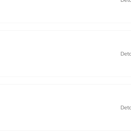
Deta
Deta