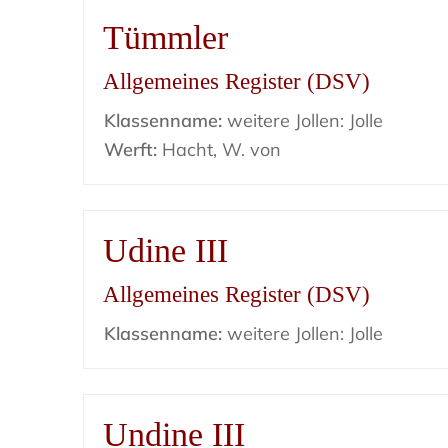
Tümmler
Allgemeines Register (DSV)
Klassenname:
weitere Jollen: Jolle
Werft:
Hacht, W. von
Udine III
Allgemeines Register (DSV)
Klassenname:
weitere Jollen: Jolle
Undine III