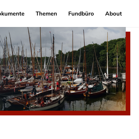
okumente
Themen
Fundbüro
About