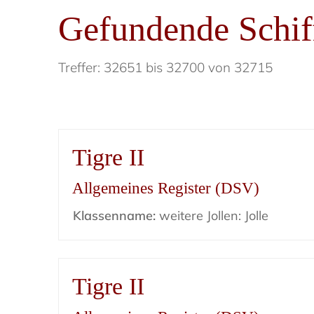
Gefundende Schif
Treffer: 32651 bis 32700 von 32715
Tigre II
Allgemeines Register (DSV)
Klassenname:
weitere Jollen: Jolle
Tigre II