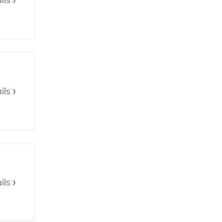
ils
ils