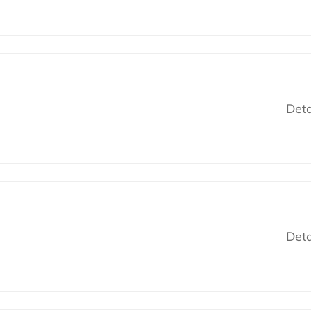
Deta
Deta