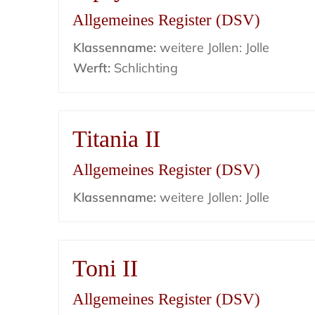
Allgemeines Register (DSV)
Klassenname:
weitere Jollen: Jolle
Werft:
Schlichting
Titania II
Allgemeines Register (DSV)
Klassenname:
weitere Jollen: Jolle
Toni II
Allgemeines Register (DSV)