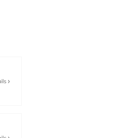
ils
ils