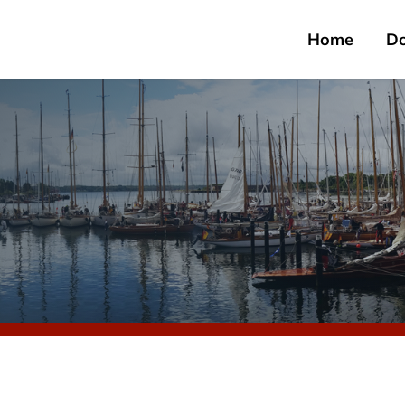
Home
D