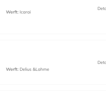
Deta
Werft:
Icarai
Deta
Werft:
Delius &Lahme