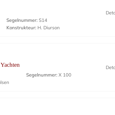
Deta
Segelnummer:
S14
Konstrukteur:
H. Diurson
r Yachten
Deta
Segelnummer:
X 100
lsen