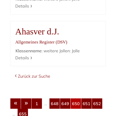
Details
Ahasver d.J.
Allgemeines Register (DSV)
Klassenname:
weitere Jollen: Jolle
Details
Zurück zur Suche
«
»
1
…
648
649
650
651
652
…
655