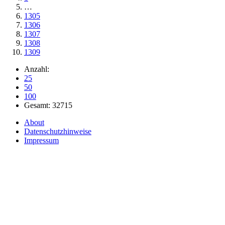
…
1305
1306
1307
1308
1309
Anzahl:
25
50
100
Gesamt: 32715
About
Datenschutzhinweise
Impressum