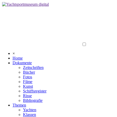
×
Home
Dokumente
Zeitschriften
Bücher
Fotos
Filme
Kunst
Schiffsregister
Risse
Bibliografie
Themen
Yachten
Klassen