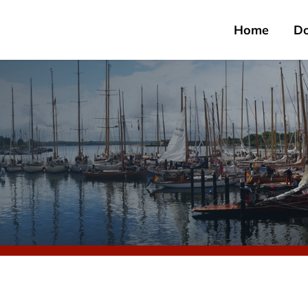
Home
D