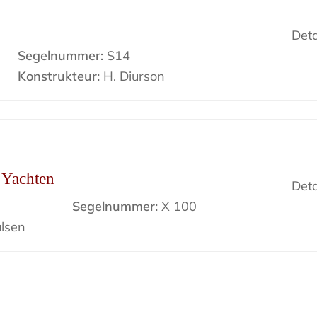
Deta
Segelnummer:
S14
Konstrukteur:
H. Diurson
r Yachten
Deta
Segelnummer:
X 100
lsen