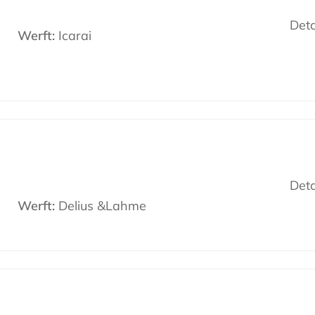
Deta
Werft:
Icarai
Deta
Werft:
Delius &Lahme