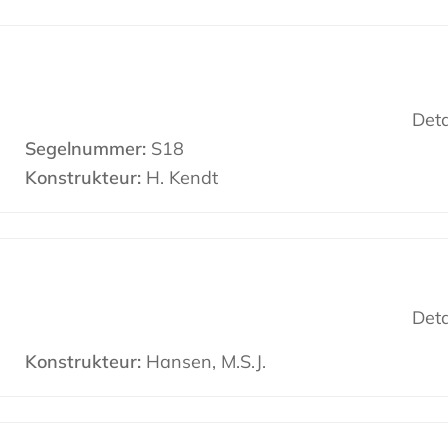
Deta
Segelnummer:
S18
Konstrukteur:
H. Kendt
Deta
Konstrukteur:
Hansen, M.S.J.