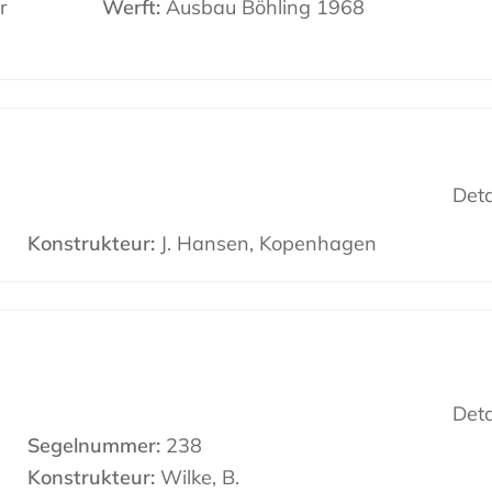
r
Werft:
Ausbau Böhling 1968
Deta
Konstrukteur:
J. Hansen, Kopenhagen
Deta
Segelnummer:
238
Konstrukteur:
Wilke, B.