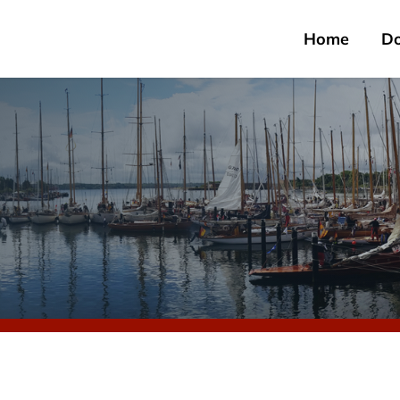
Home
D