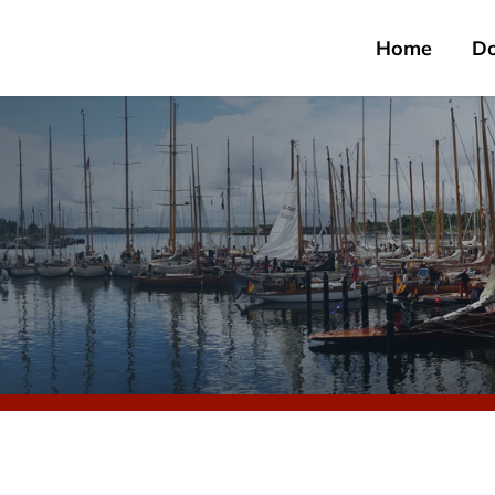
Home
D